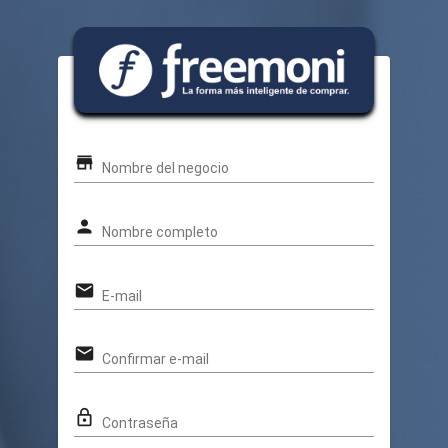
store
Nombre del negocio
person
Nombre completo
email
E-mail
email
Confirmar e-mail
lock_outline
Contraseña